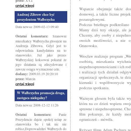
przez:
XYZ
czytaj więcej
Wsparcie obejmuje także dost
domowej, a także liczne projek
Andrzej Zibrow chce być
pozarządowymi.
prezydentem Wałbrzycha
Podczas briefingu podkreślano
Data newsa: 2009-02-13 09:40
Mamy dziś trzy okazje, ale j
Chcemy, aby osoby z niepełnos
Ostatni komentarz:
Szanowni
swoich możliwości, a nie o
mieszkańcy Wałbrzycha głosujcie na
Granowska.
Andrzeja Zibrowa. Gdyż jest to
odpowiednia kandydatura na to
stanowisko. Już jako prezes
Wrocław realizuje program „Wro
Wałbrzyskiej koksowni pokazał że
osobistą, mieszkania wytchn
jego działania są zdecydowane i
niepełnosprawnościami i ich rod
zawsze osiąga wyznaczone cele.
i realizacji tych działań odgr
dodany:
2009.03.19 20:20:10
organizacji społecznych, te dz
przez:
Marcin
kierunki i współtworzycie wy
czytaj więcej
podczas spotkania.
W Wałbrzychu promocja droga,
zastępca nielegalny?
Ważnym głosem była także wyp
która na co dzień wspiera swoj
Data newsa: 2008-12-12 11:26
sprawne i niepełnosprawne. Chc
film pokazuje, że każdy mo
Ostatni komentarz:
Panie
ograniczeń – mówiła.
Prezydencie dajcie spokój ustap ze
stanowiska bo i tak nic nie
robisz,Doprowadziłeś Wałbrzych do
Reżyser filmu Adam Pachura pod