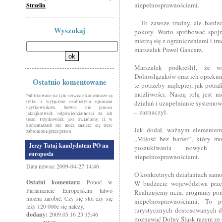
niepełnosprawnościami.
Strzelin
– To zawsze trudny, ale bardzo
Wyszukaj
pokory. Warto spróbować spojr
mierzą się z ograniczeniami i 
marszałek Paweł Gancarz.
Marszałek podkreślił, że w
Dolnoślązaków oraz ich opiekun
Ostatnio komentowane
te potrzeby najlepiej, jak potr
możliwości. Naszą rolą jest n
Publikowane na tym serwisie komentarze są
tylko i wyłącznie osobistymi opiniami
działań i uzupełnianie systemo
użytkowników. Serwis nie ponosi
– zaznaczył.
jakiejkolwiek odpowiedzialności za ich
treść. Użytkownik jest świadomy, iż w
komentarzach nie może znaleźć się treść
Jak dodał, ważnym elementem 
zabroniona przez prawo.
„Miłość bez barier”, który m
Jerzy Tutaj kandydatem PO na
poszukiwania nowych 
europosła
niepełnosprawnościami.
Data newsa: 2009-04-27 14:46
O konkretnych działaniach sam
Ostatni komentarz:
Ponoć w
W budżecie województwa przez
Parlamencie Europejskim łatwo
Realizujemy m.in. programy pom
mozna zarobić. Czy się stoi czy się
niepełnosprawnościami. To
leży 120 000e się należy.
turystycznych dostosowanych d
dodany:
2009.05.16 23:15:46
poznawać Dolny Śląsk razem ze 