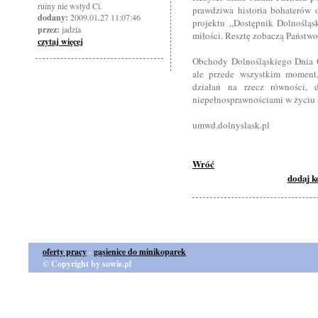
ruiny nie wstyd Ci.
prawdziwa historia bohaterów o
dodany:
2009.01.27 11:07:46
projektu „Dostępnik Dolnośląsk
przez:
jadzia
miłości. Resztę zobaczą Państwo
czytaj więcej
Obchody Dolnośląskiego Dnia 
ale przede wszystkim moment,
działań na rzecz równości, 
niepełnosprawnościami w życiu
umwd.dolnyslask.pl
Wróć
dodaj 
oferty pracy
-
gąsienice do minikoparek
© Copyright by sowie.pl