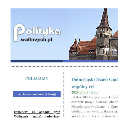
Polityka,
POLECAMY
Dolnośląski Dzień God
wspólny cel
2026-05-05 10:00
Archiwum newsów (kliknij)
Blisko 300 tysięcy mieszkańc
centrum uwagi podczas obch
Niepełnosprawnościami i Opi
briefing prasowy z udziałem pr
kontenery na odpady gruz
Wrocławia, a także środowisk
Wałbrzych
-
nadzór budowlany