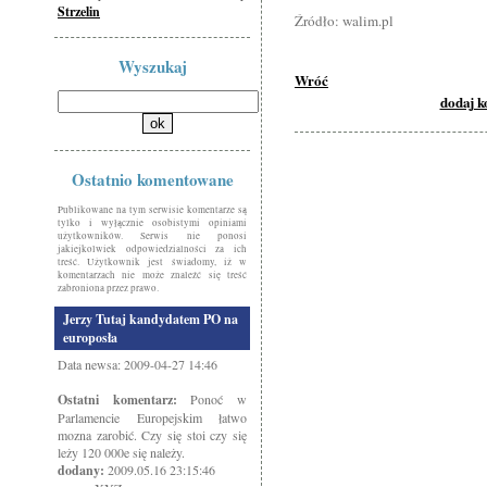
Strzelin
Źródło: walim.pl
Wyszukaj
Wróć
dodaj 
Ostatnio komentowane
Publikowane na tym serwisie komentarze są
tylko i wyłącznie osobistymi opiniami
użytkowników. Serwis nie ponosi
jakiejkolwiek odpowiedzialności za ich
treść. Użytkownik jest świadomy, iż w
komentarzach nie może znaleźć się treść
zabroniona przez prawo.
Jerzy Tutaj kandydatem PO na
europosła
Data newsa: 2009-04-27 14:46
Ostatni komentarz:
Ponoć w
Parlamencie Europejskim łatwo
mozna zarobić. Czy się stoi czy się
leży 120 000e się należy.
dodany:
2009.05.16 23:15:46