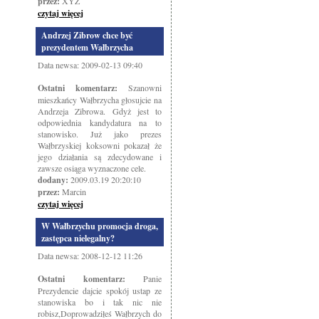
przez:
XYZ
czytaj więcej
Andrzej Zibrow chce być
prezydentem Wałbrzycha
Data newsa: 2009-02-13 09:40
Ostatni komentarz:
Szanowni
mieszkańcy Wałbrzycha głosujcie na
Andrzeja Zibrowa. Gdyż jest to
odpowiednia kandydatura na to
stanowisko. Już jako prezes
Wałbrzyskiej koksowni pokazał że
jego działania są zdecydowane i
zawsze osiąga wyznaczone cele.
dodany:
2009.03.19 20:20:10
przez:
Marcin
czytaj więcej
W Wałbrzychu promocja droga,
zastępca nielegalny?
Data newsa: 2008-12-12 11:26
Ostatni komentarz:
Panie
Prezydencie dajcie spokój ustap ze
stanowiska bo i tak nic nie
robisz,Doprowadziłeś Wałbrzych do