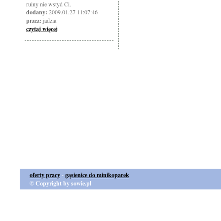
ruiny nie wstyd Ci.
dodany:
2009.01.27 11:07:46
przez:
jadzia
czytaj więcej
oferty pracy
-
gąsienice do minikoparek
© Copyright by sowie.pl