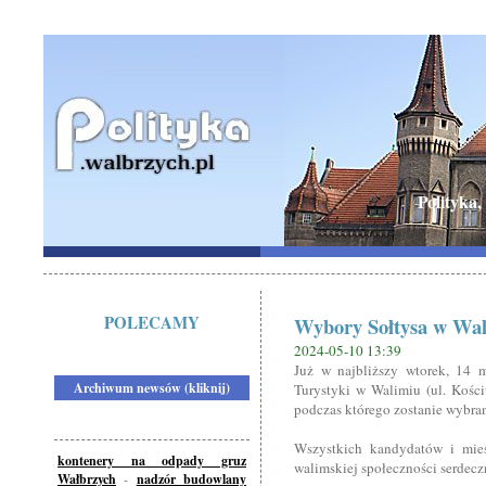
Polityka,
POLECAMY
Wybory Sołtysa w Wa
2024-05-10 13:39
Już w najbliższy wtorek, 14 
Archiwum newsów (kliknij)
Turystyki w Walimiu (ul. Kości
podczas którego zostanie wybran
Wszystkich kandydatów i mie
kontenery na odpady gruz
walimskiej społeczności serdecz
Wałbrzych
-
nadzór budowlany