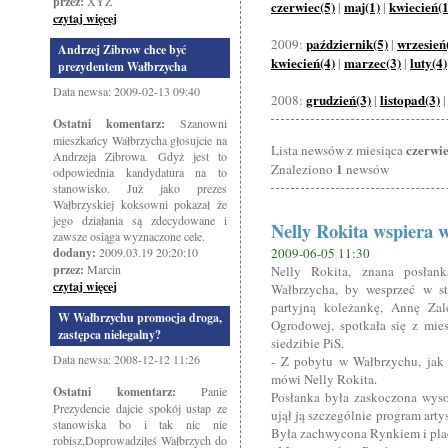
przez:
XYZ
czerwiec(5)
maj(1)
kwiecień(1
|
|
czytaj więcej
październik(5)
wrzesień
2009:
|
Andrzej Zibrow chce być
kwiecień(4)
marzec(3)
luty(4)
|
|
prezydentem Wałbrzycha
Data newsa: 2009-02-13 09:40
grudzień(3)
listopad(3)
2008:
|
Ostatni komentarz:
Szanowni
mieszkańcy Wałbrzycha głosujcie na
czerwi
Lista newsów z miesiąca
Andrzeja Zibrowa. Gdyż jest to
1
Znaleziono
newsów
odpowiednia kandydatura na to
stanowisko. Już jako prezes
Wałbrzyskiej koksowni pokazał że
jego działania są zdecydowane i
Nelly Rokita wspiera
zawsze osiąga wyznaczone cele.
dodany:
2009.03.19 20:20:10
2009-06-05 11:30
przez:
Marcin
Nelly Rokita, znana posłank
czytaj więcej
Wałbrzycha, by wesprzeć w st
partyjną koleżankę, Annę Zal
W Wałbrzychu promocja droga,
Ogrodowej, spotkała się z mi
zastępca nielegalny?
siedzibie PiS.
Data newsa: 2008-12-12 11:26
- Z pobytu w Wałbrzychu, jak
mówi Nelly Rokita.
Ostatni komentarz:
Panie
Posłanka była zaskoczona wyso
Prezydencie dajcie spokój ustap ze
ujął ją szczególnie program arty
stanowiska bo i tak nic nie
Była zachwycona Rynkiem i pla
robisz,Doprowadziłeś Wałbrzych do