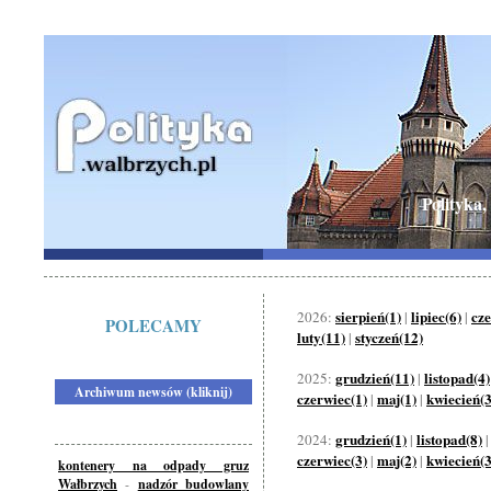
Polityka,
sierpień(1)
lipiec(6)
cze
2026:
|
|
POLECAMY
luty(11)
styczeń(12)
|
grudzień(11)
listopad(4)
2025:
|
Archiwum newsów (kliknij)
czerwiec(1)
maj(1)
kwiecień(3
|
|
grudzień(1)
listopad(8)
2024:
|
czerwiec(3)
maj(2)
kwiecień(3
|
|
kontenery na odpady gruz
Wałbrzych
-
nadzór budowlany