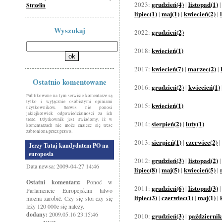
grudzień(4)
listopad(1)
2023:
|
Strzelin
lipiec(1)
maj(1)
kwiecień(2)
|
|
|
Wyszukaj
grudzień(2)
2022:
kwiecień(1)
2018:
kwiecień(7)
marzec(2)
2017:
|
|
Ostatnio komentowane
grudzień(2)
kwiecień(1)
2016:
|
Publikowane na tym serwisie komentarze są
tylko i wyłącznie osobistymi opiniami
kwiecień(1)
2015:
użytkowników. Serwis nie ponosi
jakiejkolwiek odpowiedzialności za ich
treść. Użytkownik jest świadomy, iż w
sierpień(2)
luty(1)
2014:
|
komentarzach nie może znaleźć się treść
zabroniona przez prawo.
sierpień(1)
czerwiec(2)
2013:
|
|
Jerzy Tutaj kandydatem PO na
europosła
grudzień(3)
listopad(2)
2012:
|
Data newsa: 2009-04-27 14:46
lipiec(8)
maj(5)
kwiecień(5)
|
|
|
Ostatni komentarz:
Ponoć w
grudzień(6)
listopad(3)
2011:
|
Parlamencie Europejskim łatwo
lipiec(3)
czerwiec(1)
maj(1)
|
|
|
mozna zarobić. Czy się stoi czy się
leży 120 000e się należy.
dodany:
2009.05.16 23:15:46
grudzień(3)
październik
2010:
|