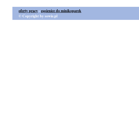
oferty pracy
-
gąsienice do minikoparek
© Copyright by sowie.pl