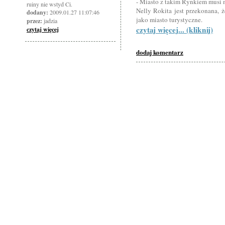
- Miasto z takim Rynkiem musi
ruiny nie wstyd Ci.
Nelly Rokita jest przekonana, 
dodany:
2009.01.27 11:07:46
jako miasto turystyczne.
przez:
jadzia
czytaj więcej... (kliknij)
czytaj więcej
dodaj komentarz