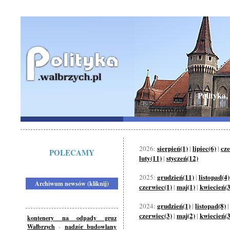
Polityka,
sierpień(1)
lipiec(6)
cze
2026:
|
|
POLECAMY
luty(11)
styczeń(12)
|
grudzień(11)
listopad(4)
2025:
|
Archiwum newsów (kliknij)
czerwiec(1)
maj(1)
kwiecień(3
|
|
grudzień(1)
listopad(8)
2024:
|
czerwiec(3)
maj(2)
kwiecień(3
|
|
kontenery na odpady gruz
Wałbrzych
-
nadzór budowlany