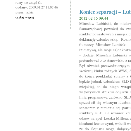
ruiny nie wstyd Ci.
dodany:
2009.01.27 11:07:46
Koniec separacji – Lu
przez:
jadzia
czytaj więcej
2012-02-15 09:44
Mirosław Lubiński, do nieda
Samorządowej powrócił do swoj
struktur powiatowych i miejski
deklarację członkowską. - Rozmo
tłumaczy Mirosław Lubiński – 
inicjatywą, ale moje członkost
– dodaje. Mirosław Lubiński w
pretendował o to stanowisko z 
Był również przewodniczącym te
szefowej klubu radnych WWS, Al
do końca poukładać sprawy z 
będzie jednak członkiem SLD i
miejskiej, to do niego wstą
wałbrzyskich struktur Sojuszu 
linia programowa zarówno SLD,
sprzeciwił się własnym ideałom
senatorem z ramienia tej part
struktury SLD, ale również kra
odzew na apel Leszka Millera,
ideałami lewicowymi, wrócili w s
że do Sojuszu mogą dołączyć 