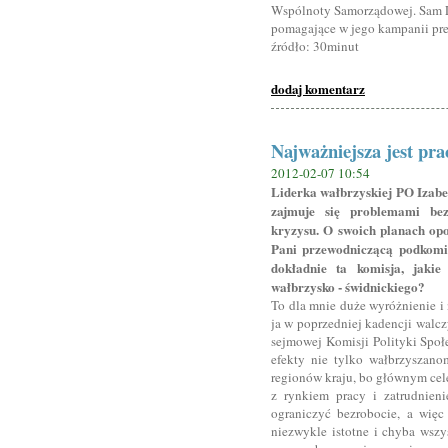
Wspólnoty Samorządowej. Sam L
pomagające w jego kampanii pre
źródło: 30minut
dodaj komentarz
Najważniejsza jest pra
2012-02-07 10:54
Liderka wałbrzyskiej PO Izabe
zajmuje się problemami bez
kryzysu. O swoich planach op
Pani przewodniczącą podkomis
dokładnie ta komisja, jaki
wałbrzysko - świdnickiego?
To dla mnie duże wyróżnienie i 
ja w poprzedniej kadencji walcz
sejmowej Komisji Polityki Społ
efekty nie tylko wałbrzyszan
regionów kraju, bo głównym cele
z rynkiem pracy i zatrudnieni
ograniczyć bezrobocie, a więc
niezwykle istotne i chyba wszy