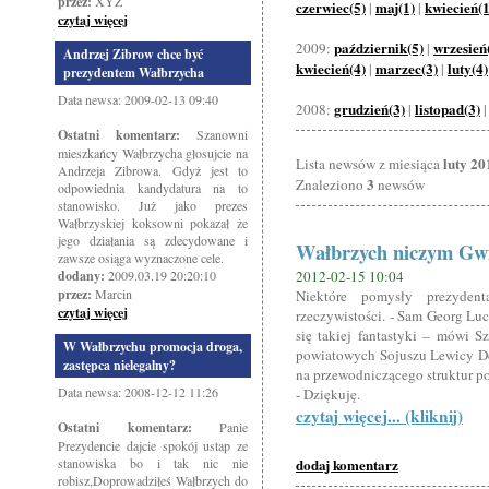
przez:
XYZ
czerwiec(5)
maj(1)
kwiecień(1
|
|
czytaj więcej
październik(5)
wrzesień
2009:
|
Andrzej Zibrow chce być
kwiecień(4)
marzec(3)
luty(4)
|
|
prezydentem Wałbrzycha
Data newsa: 2009-02-13 09:40
grudzień(3)
listopad(3)
2008:
|
Ostatni komentarz:
Szanowni
mieszkańcy Wałbrzycha głosujcie na
luty 20
Lista newsów z miesiąca
Andrzeja Zibrowa. Gdyż jest to
3
Znaleziono
newsów
odpowiednia kandydatura na to
stanowisko. Już jako prezes
Wałbrzyskiej koksowni pokazał że
jego działania są zdecydowane i
Wałbrzych niczym Gw
zawsze osiąga wyznaczone cele.
dodany:
2009.03.19 20:20:10
2012-02-15 10:04
przez:
Marcin
Niektóre pomysły prezyden
czytaj więcej
rzeczywistości. - Sam Georg Lu
się takiej fantastyki – mówi 
W Wałbrzychu promocja droga,
powiatowych Sojuszu Lewicy De
zastępca nielegalny?
na przewodniczącego struktur p
Data newsa: 2008-12-12 11:26
- Dziękuję.
czytaj więcej... (kliknij)
Ostatni komentarz:
Panie
Prezydencie dajcie spokój ustap ze
stanowiska bo i tak nic nie
dodaj komentarz
robisz,Doprowadziłeś Wałbrzych do