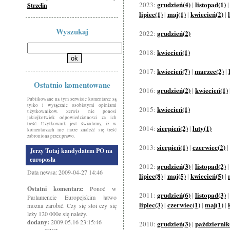
grudzień(4)
listopad(1)
2023:
|
Strzelin
lipiec(1)
maj(1)
kwiecień(2)
|
|
|
Wyszukaj
grudzień(2)
2022:
kwiecień(1)
2018:
kwiecień(7)
marzec(2)
2017:
|
|
Ostatnio komentowane
grudzień(2)
kwiecień(1)
2016:
|
Publikowane na tym serwisie komentarze są
tylko i wyłącznie osobistymi opiniami
kwiecień(1)
2015:
użytkowników. Serwis nie ponosi
jakiejkolwiek odpowiedzialności za ich
treść. Użytkownik jest świadomy, iż w
sierpień(2)
luty(1)
2014:
|
komentarzach nie może znaleźć się treść
zabroniona przez prawo.
sierpień(1)
czerwiec(2)
2013:
|
|
Jerzy Tutaj kandydatem PO na
europosła
grudzień(3)
listopad(2)
2012:
|
Data newsa: 2009-04-27 14:46
lipiec(8)
maj(5)
kwiecień(5)
|
|
|
Ostatni komentarz:
Ponoć w
grudzień(6)
listopad(3)
2011:
|
Parlamencie Europejskim łatwo
lipiec(3)
czerwiec(1)
maj(1)
|
|
|
mozna zarobić. Czy się stoi czy się
leży 120 000e się należy.
dodany:
2009.05.16 23:15:46
grudzień(3)
październik
2010:
|