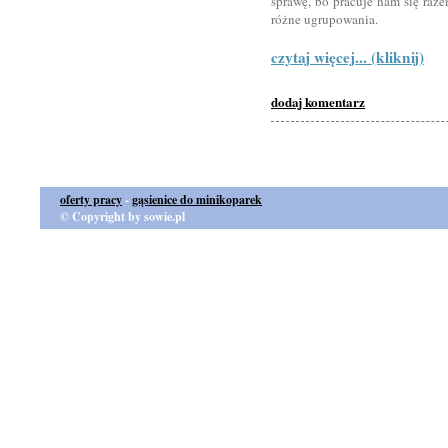
sprawę, bo pracuje nam się raz
różne ugrupowania.
czytaj więcej... (kliknij)
dodaj komentarz
oferty pracy
-
gąsienice do minikoparek
© Copyright by sowie.pl