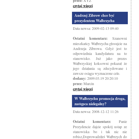
przez:
XYZ
czytaj więcej
Andrzej Zibrow chce być
prezydentem Wałbrzycha
Data newsa: 2009-02-13 09:40
Ostatni komentarz:
Szanowni
mieszkańcy Wałbrzycha głosujcie na
Andrzeja Zibrowa. Gdyż jest to
odpowiednia kandydatura na to
stanowisko. Już jako prezes
Wałbrzyskiej koksowni pokazał że
jego działania są zdecydowane i
zawsze osiąga wyznaczone cele.
dodany:
2009.03.19 20:20:10
przez:
Marcin
czytaj więcej
W Wałbrzychu promocja droga,
zastępca nielegalny?
Data newsa: 2008-12-12 11:26
Ostatni komentarz:
Panie
Prezydencie dajcie spokój ustap ze
stanowiska bo i tak nic nie
robisz,Doprowadziłeś Wałbrzych do