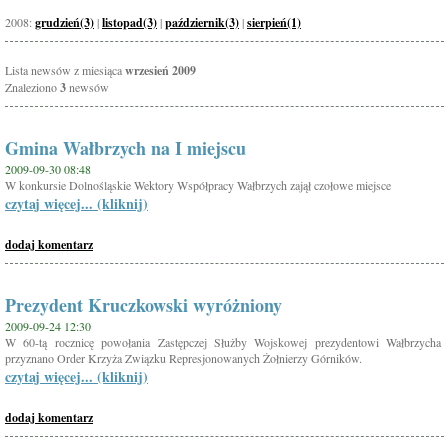
2008:
grudzień(3)
|
listopad(3)
|
październik(3)
|
sierpień(1)
Lista newsów z miesiąca
wrzesień 2009
Znaleziono
3
newsów
Gmina Wałbrzych na I miejscu
2009-09-30 08:48
W konkursie Dolnośląskie Wektory Współpracy Wałbrzych zajął czołowe miejsce
czytaj więcej... (kliknij)
dodaj komentarz
Prezydent Kruczkowski wyróżniony
2009-09-24 12:30
W 60-tą rocznicę powołania Zastępczej Służby Wojskowej prezydentowi Wałbrzycha
przyznano Order Krzyża Związku Represjonowanych Żołnierzy Górników.
czytaj więcej... (kliknij)
dodaj komentarz