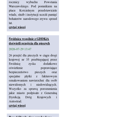
rocznicy wybuchu Powstania
Warszawskiego. Pod pomnikiem na
placu Kościelnym przedstawiciele
władz, służb i instytucji uczcili pamięć
bohaterów narodowego zrywu sprzed
lat.
czytaj więcej
Świdnica wspólnie z GDDKiA
doświetli przejścia dla pieszych
2026-07-29 13:47
26 przejść dla pieszych w ciągu drogi
krajowej nr 35 przebiegającej przez
Świdnicę zyska dodatkowe
oświetlenie poprawiające
bezpieczeństwo pieszych oraz
specjalne płytki z fakturowym
oznakowaniem nawierzchni dla osób
niewidomych i niedowidzących.
Wszystko za sprawą porozumienia
jakie miasto podpisało z Generalną
Dyrekcją Dróg Krajowych i
Autostrad.
czytaj więcej