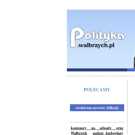
POLECAMY
Archiwum newsów (kliknij)
kontenery na odpady gruz
Wałbrzych
-
nadzór budowlany