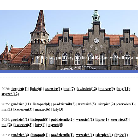
Polityka, politycy, partie polityczne w Walbrzych
2026:
sierpień(1)
|
lipiec(6)
|
czerwiec(1)
|
maj(7)
|
kwiecień(12)
|
marzec(3)
|
luty(11)
|
styczeń(12)
2025:
grudzień(11)
|
listopad(4)
|
październik(5)
|
wrzesień(5)
|
sierpień(2)
|
czerwiec(1)
|
maj(1)
|
kwiecień(3)
|
marzec(6)
|
luty(3)
2024:
grudzień(1)
|
listopad(8)
|
październik(2)
|
wrzesień(1)
|
lipiec(1)
|
czerwiec(3)
|
maj(2)
|
kwiecień(3)
|
luty(1)
|
styczeń(5)
2023:
grudzień(4)
|
listopad(1)
|
październik(1)
|
wrzesień(1)
|
sierpień(1)
|
lipiec(1)
|