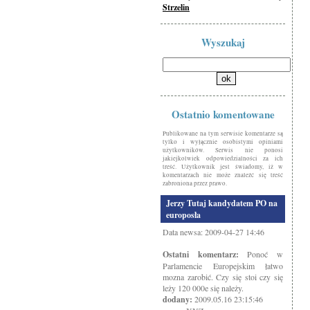
Strzelin
Wyszukaj
Ostatnio komentowane
Publikowane na tym serwisie komentarze są
tylko i wyłącznie osobistymi opiniami
użytkowników. Serwis nie ponosi
jakiejkolwiek odpowiedzialności za ich
treść. Użytkownik jest świadomy, iż w
komentarzach nie może znaleźć się treść
zabroniona przez prawo.
Jerzy Tutaj kandydatem PO na
europosła
Data newsa: 2009-04-27 14:46
Ostatni komentarz:
Ponoć w
Parlamencie Europejskim łatwo
mozna zarobić. Czy się stoi czy się
leży 120 000e się należy.
dodany:
2009.05.16 23:15:46