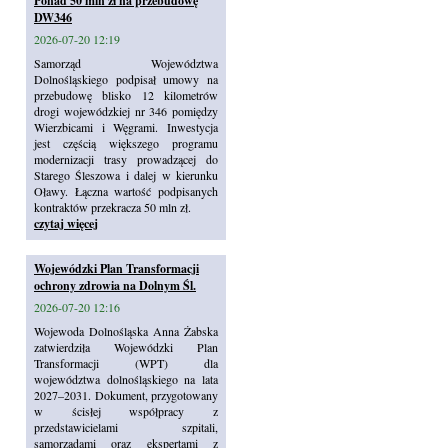
Ponad 50 mln zł na przebudowę
DW346
2026-07-20 12:19
Samorząd Województwa
Dolnośląskiego podpisał umowy na
przebudowę blisko 12 kilometrów
drogi wojewódzkiej nr 346 pomiędzy
Wierzbicami i Węgrami. Inwestycja
jest częścią większego programu
modernizacji trasy prowadzącej do
Starego Śleszowa i dalej w kierunku
Oławy. Łączna wartość podpisanych
kontraktów przekracza 50 mln zł.
czytaj więcej
Wojewódzki Plan Transformacji
ochrony zdrowia na Dolnym Śl.
2026-07-20 12:16
Wojewoda Dolnośląska Anna Żabska
zatwierdziła Wojewódzki Plan
Transformacji (WPT) dla
województwa dolnośląskiego na lata
2027–2031. Dokument, przygotowany
w ścisłej współpracy z
przedstawicielami szpitali,
samorządami oraz ekspertami z