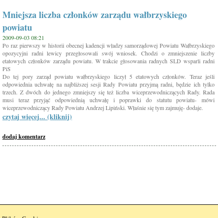
Mniejsza liczba członków zarządu wałbrzyskiego
powiatu
2009-09-03 08:21
Po raz pierwszy w historii obecnej kadencji władzy samorządowej Powiatu Wałbrzyskiego
opozycyjni radni lewicy przegłosowali swój wniosek. Chodzi o zmniejszenie liczby
etatowych członków zarządu powiatu. W trakcie głosowania radnych SLD wsparli radni
PiS
Do tej pory zarząd powiatu wałbrzyskiego liczył 5 etatowych członków. Teraz jeśli
odpowiednia uchwałę na najbliższej sesji Rady Powiatu przyjmą radni, będzie ich tylko
trzech. Z dwóch do jednego zmniejszy się też liczba wiceprzewodniczących Rady. Rada
musi teraz przyjąć odpowiednią uchwałę i poprawki do statutu powiatu- mówi
wiceprzewodniczący Rady Powiatu Andrzej Lipiński. Właśnie się tym zajmuję- dodaje.
czytaj więcej... (kliknij)
dodaj komentarz