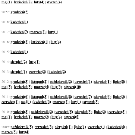
maj(1)
|
kwiecień(2)
|
luty(4)
|
styczeń(4)
2022:
grudzień(2)
2018:
kwiecień(1)
2017:
kwiecień(7)
|
marzec(2)
|
luty(1)
2016:
grudzień(2)
|
kwiecień(1)
|
luty(4)
2015:
kwiecień(1)
2014:
sierpień(2)
|
luty(1)
2013:
sierpień(1)
|
czerwiec(2)
|
kwiecień(2)
2012:
grudzień(3)
|
listopad(2)
|
październik(2)
|
wrzesień(1)
|
sierpień(1)
|
lipiec(8)
|
maj(5)
|
kwiecień(5)
|
marzec(4)
|
luty(3)
|
styczeń(10)
2011:
grudzień(6)
|
listopad(3)
|
październik(8)
|
wrzesień(7)
|
sierpień(6)
|
lipiec(3)
|
czerwiec(1)
|
maj(1)
|
kwiecień(3)
|
marzec(2)
|
luty(1)
|
styczeń(3)
2010:
grudzień(3)
|
październik(2)
|
wrzesień(5)
|
sierpień(3)
|
lipiec(2)
|
czerwiec(5)
|
maj(1)
|
kwiecień(1)
|
marzec(2)
|
luty(4)
|
styczeń(5)
2009:
październik(5)
|
wrzesień(3)
|
sierpień(1)
|
lipiec(1)
|
czerwiec(1)
|
kwiecień(4)
|
marzec(3)
|
luty(4)