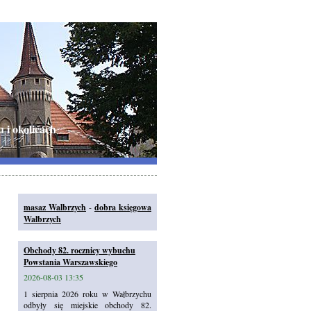
u i okolicach
masaz Walbrzych
-
dobra księgowa
Wałbrzych
Obchody 82. rocznicy wybuchu
Powstania Warszawskiego
2026-08-03 13:35
1 sierpnia 2026 roku w Wałbrzychu
odbyły się miejskie obchody 82.