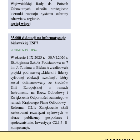
Wojewódzkiej Rady ds. Potrzeb
Zdrowotnych, określa strategiczne
kierunki rozwoju systemu ochrony
zdrowia w regionie.
czytaj więcej
35.000 zł dotacji na informatyzację
bielawskiej ESP7
2026-07-15 10:42
W okresie 1.IX.2025 r. - 30.VI.2026 r.
Ekologiczna Szkoła Podstawowa nr 7
im. J. Tuwima w Bielawie zrealizowała
projekt pod nazwą „Liderki i liderzy
cyfrowej edukacji szkolnej”, który
został dofinansowany ze środków
Unii Europejskiej w ramach
Instrumentu na Rzecz Odbudowy i
Zwiększenia Odporności, zawartego w
ramach Krajowego Planu Odbudowy -
Reforma: C2.1: Zwiększenie skali
zastosowań rozwiązań cyfrowych w
sferze publicznej, gospodarce i
społeczeństwie, Inwestycja C2.1.3: E-
kompetencje.
czytaj więcej