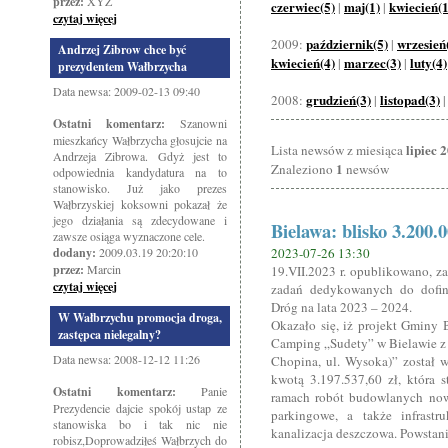
przez:
XYZ
czerwiec(5)
maj(1)
kwiecień(1
|
|
czytaj więcej
październik(5)
wrzesień
2009:
|
Andrzej Zibrow chce być
kwiecień(4)
marzec(3)
luty(4)
|
|
prezydentem Wałbrzycha
Data newsa: 2009-02-13 09:40
grudzień(3)
listopad(3)
2008:
|
Ostatni komentarz:
Szanowni
mieszkańcy Wałbrzycha głosujcie na
lipiec 
Lista newsów z miesiąca
Andrzeja Zibrowa. Gdyż jest to
1
Znaleziono
newsów
odpowiednia kandydatura na to
stanowisko. Już jako prezes
Wałbrzyskiej koksowni pokazał że
jego działania są zdecydowane i
Bielawa: blisko 3.200.0
zawsze osiąga wyznaczone cele.
dodany:
2009.03.19 20:20:10
2023-07-26 13:30
przez:
Marcin
19.VII.2023 r. opublikowano, za
czytaj więcej
zadań dedykowanych do dofi
Dróg na lata 2023 – 2024.
W Wałbrzychu promocja droga,
Okazało się, iż projekt Gminy
zastępca nielegalny?
Camping „Sudety” w Bielawie z d
Data newsa: 2008-12-12 11:26
Chopina, ul. Wysoka)” został 
kwotą 3.197.537,60 zł, która 
Ostatni komentarz:
Panie
ramach robót budowlanych nowe
Prezydencie dajcie spokój ustap ze
parkingowe, a także infrastr
stanowiska bo i tak nic nie
kanalizacja deszczowa. Powstan
robisz,Doprowadziłeś Wałbrzych do