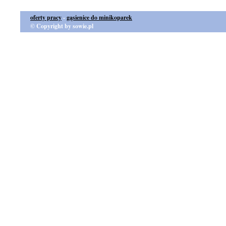
oferty pracy
-
gąsienice do minikoparek
© Copyright by sowie.pl