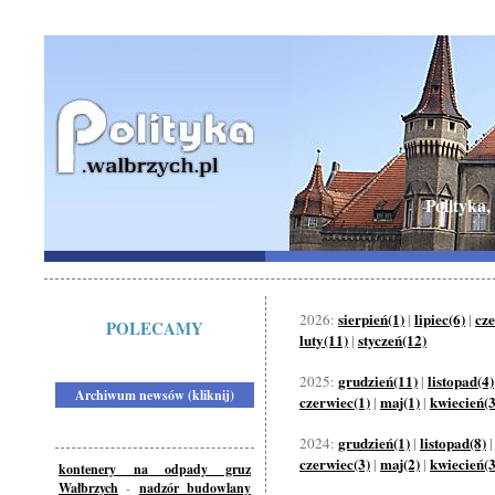
Polityka,
sierpień(1)
lipiec(6)
cze
2026:
|
|
POLECAMY
luty(11)
styczeń(12)
|
grudzień(11)
listopad(4)
2025:
|
Archiwum newsów (kliknij)
czerwiec(1)
maj(1)
kwiecień(3
|
|
grudzień(1)
listopad(8)
2024:
|
czerwiec(3)
maj(2)
kwiecień(3
|
|
kontenery na odpady gruz
Wałbrzych
-
nadzór budowlany