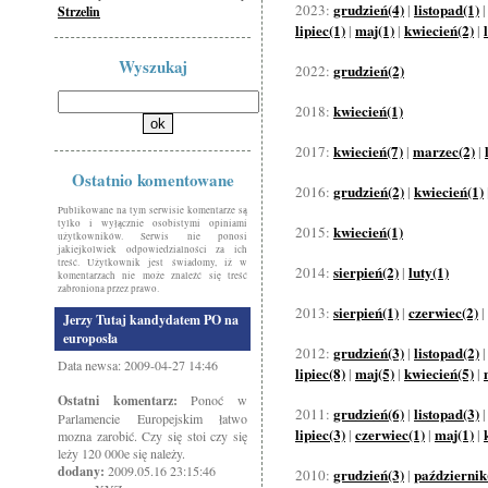
grudzień(4)
listopad(1)
2023:
|
Strzelin
lipiec(1)
maj(1)
kwiecień(2)
|
|
|
Wyszukaj
grudzień(2)
2022:
kwiecień(1)
2018:
kwiecień(7)
marzec(2)
2017:
|
|
Ostatnio komentowane
grudzień(2)
kwiecień(1)
2016:
|
Publikowane na tym serwisie komentarze są
tylko i wyłącznie osobistymi opiniami
kwiecień(1)
2015:
użytkowników. Serwis nie ponosi
jakiejkolwiek odpowiedzialności za ich
treść. Użytkownik jest świadomy, iż w
sierpień(2)
luty(1)
2014:
|
komentarzach nie może znaleźć się treść
zabroniona przez prawo.
sierpień(1)
czerwiec(2)
2013:
|
|
Jerzy Tutaj kandydatem PO na
europosła
grudzień(3)
listopad(2)
2012:
|
Data newsa: 2009-04-27 14:46
lipiec(8)
maj(5)
kwiecień(5)
|
|
|
Ostatni komentarz:
Ponoć w
grudzień(6)
listopad(3)
2011:
|
Parlamencie Europejskim łatwo
lipiec(3)
czerwiec(1)
maj(1)
|
|
|
mozna zarobić. Czy się stoi czy się
leży 120 000e się należy.
dodany:
2009.05.16 23:15:46
grudzień(3)
październik
2010:
|